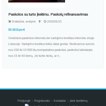
Paskolos su turto įkeitimu. Paskolų refinansavimas
Drabužiai, avalynė
2018/01/15
55.00 Euro €
Greitosios paskolos internetu bei vartojimo kreditas internetu visoje
Lietuvoje. Vartojimo kreditus teikiu labai greitai. Skolinamos sumos
nuo 200 iki 10 000 litų trumpalaikes paskolas, paskolos laikotarpis
nuo 15 iki 60 dienų. Jei turite skolų, ar n...
Prisijungti
Registruotis
Kontaktai
Įdėti skelbimą