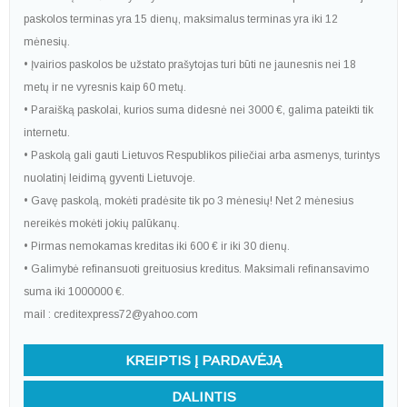
paskolos terminas yra 15 dienų, maksimalus terminas yra iki 12
mėnesių.
• Įvairios paskolos be užstato prašytojas turi būti ne jaunesnis nei 18
metų ir ne vyresnis kaip 60 metų.
• Paraišką paskolai, kurios suma didesnė nei 3000 €, galima pateikti tik
internetu.
• Paskolą gali gauti Lietuvos Respublikos piliečiai arba asmenys, turintys
nuolatinį leidimą gyventi Lietuvoje.
• Gavę paskolą, mokėti pradėsite tik po 3 mėnesių! Net 2 mėnesius
nereikės mokėti jokių palūkanų.
• Pirmas nemokamas kreditas iki 600 € ir iki 30 dienų.
• Galimybė refinansuoti greituosius kreditus. Maksimali refinansavimo
suma iki 1000000 €.
mail : creditexpress72@yahoo.com
KREIPTIS Į PARDAVĖJĄ
DALINTIS