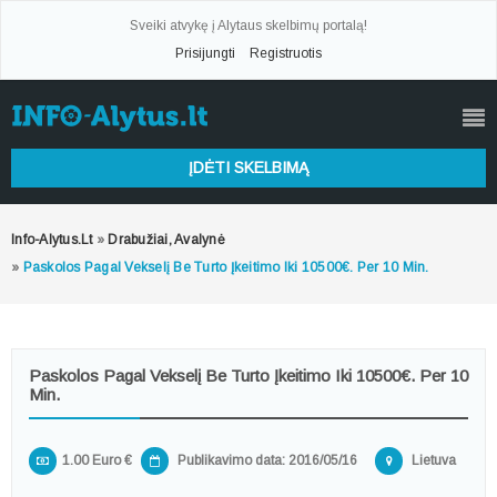
Sveiki atvykę į Alytaus skelbimų portalą!
Prisijungti
Registruotis
ĮDĖTI SKELBIMĄ
Info-Alytus.lt
»
Drabužiai, Avalynė
»
Paskolos Pagal Vekselį Be Turto Įkeitimo Iki 10500€. Per 10 Min.
Paskolos Pagal Vekselį Be Turto Įkeitimo Iki 10500€. Per 10
Min.
1.00 Euro €
Publikavimo data: 2016/05/16
Lietuva