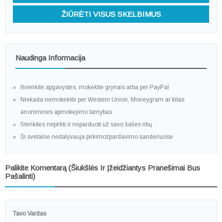
ŽIŪRĖTI VISUS SKELBIMUS
Naudinga Informacija
Išvenkite apgavystės, mokėkite grynais arba per PayPal
Niekada nemokėkite per Western Union, Moneygram ar kitas
anonimines apmokėjimo tarnybas
Stenkitės nepirkti ir neparduoti už savo šalies ribų
Ši svetainė nedalyvauja pirkimožpardavimo sandėriuose
Palikite Komentarą (šiukšlės Ir Įžeidžiantys Pranešimai Bus
Pašalinti)
Tavo Vardas