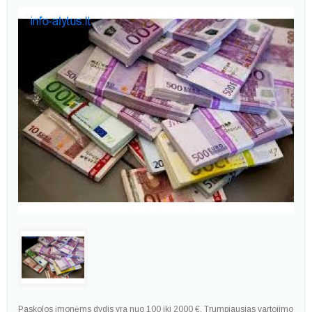
Paskolos įmonėms dydis yra nuo 100 iki 2000 €. Trumpiausias vartojimo