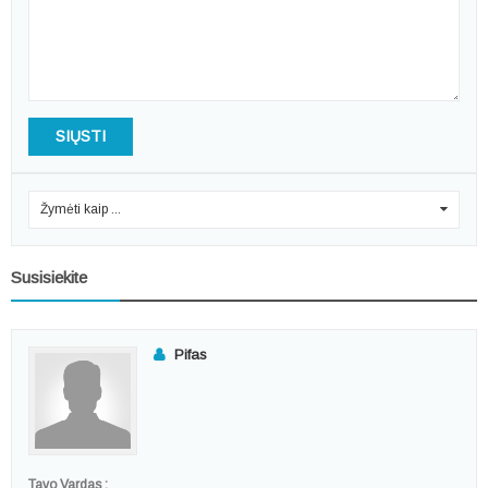
SIŲSTI
Žymėti kaip ...
0
Susisiekite
Pifas
Tavo Vardas :