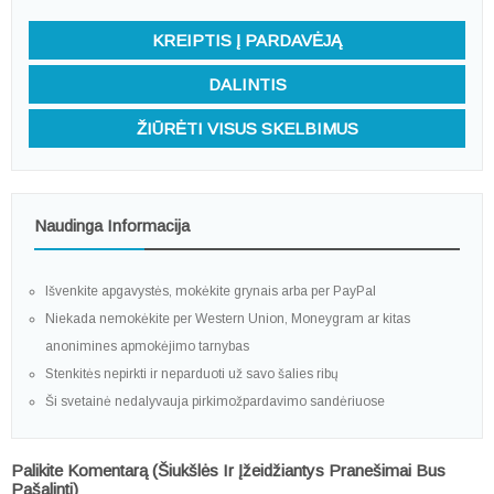
KREIPTIS Į PARDAVĖJĄ
DALINTIS
ŽIŪRĖTI VISUS SKELBIMUS
Naudinga Informacija
Išvenkite apgavystės, mokėkite grynais arba per PayPal
Niekada nemokėkite per Western Union, Moneygram ar kitas
anonimines apmokėjimo tarnybas
Stenkitės nepirkti ir neparduoti už savo šalies ribų
Ši svetainė nedalyvauja pirkimožpardavimo sandėriuose
Palikite Komentarą (šiukšlės Ir Įžeidžiantys Pranešimai Bus
Pašalinti)