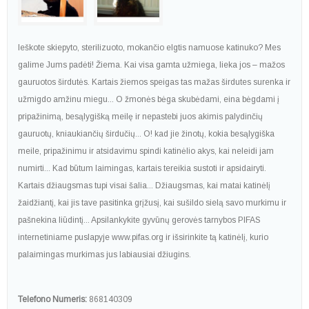
Ieškote skiepyto, sterilizuoto, mokančio elgtis namuose katinuko? Mes
galime Jums padėti! Žiema. Kai visa gamta užmiega, lieka jos – mažos
gauruotos širdutės. Kartais žiemos speigas tas mažas širdutes surenka ir
užmigdo amžinu miegu... O žmonės bėga skubėdami, eina bėgdami į
pripažinimą, besąlygišką meilę ir nepastebi juos akimis palydinčių
gauruotų, kniaukiančių širdučių... O! kad jie žinotų, kokia besąlygiška
meile, pripažinimu ir atsidavimu spindi katinėlio akys, kai neleidi jam
numirti... Kad būtum laimingas, kartais tereikia sustoti ir apsidairyti.
Kartais džiaugsmas tupi visai šalia... Džiaugsmas, kai matai katinėlį
žaidžiantį, kai jis tave pasitinka grįžusį, kai sušildo sielą savo murkimu ir
pašnekina liūdintį... Apsilankykite gyvūnų gerovės tarnybos PIFAS
internetiniame puslapyje www.pifas.org ir išsirinkite tą katinėlį, kurio
palaimingas murkimas jus labiausiai džiugins.
Telefono Numeris:
868140309