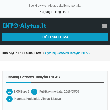
Sveiki atvykę į Alytaus skelbimų portalą!
Prisijungti
Registruotis
ĮDĖTI SKELBIMĄ
Info-Alytus.lt
»
Fauna, Flora
»
Gyvūnų Gerovės Tarnyba PIFAS
Gyvūnų Gerovės Tarnyba PIFAS
1.00 Euro €
Publikavimo data: 2016/08/05
Kaunas, Kėdainiai, Vilnius, Lietuva