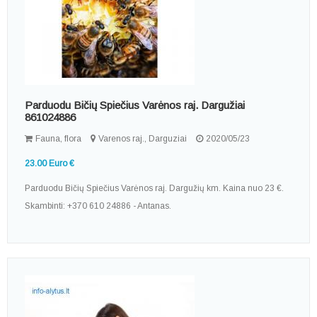
Parduodu Bičių Spiečius Varėnos raj. Dargužiai
861024886
Fauna, flora
Varenos raj., Darguziai
2020/05/23
23.00 Euro €
Parduodu Bičių Spiečius Varėnos raj. Dargužių km. Kaina nuo 23 €.
Skambinti: +370 610 24886 - Antanas.