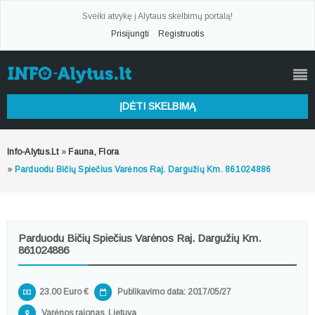
Sveiki atvykę į Alytaus skelbimų portalą!
Prisijungti
Registruotis
ĮDĖTI SKELBIMĄ
Info-Alytus.lt
»
Fauna, Flora
»
Parduodu Bičių Spiečius Varėnos Raj. Dargužių Km. 861024886
Parduodu Bičių Spiečius Varėnos Raj. Dargužių Km.
861024886
23.00 Euro €
Publikavimo data: 2017/05/27
Varėnos rajonas, Lietuva