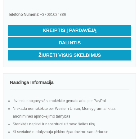
Telefono Numeris:
+37061024886
KREIPTIS Į PARDAVĖJĄ
DALINTIS
ŽIŪRĖTI VISUS SKELBIMUS
Naudinga Informacija
Išvenkite apgavystės, mokėkite grynais arba per PayPal
Niekada nemokėkite per Western Union, Moneygram ar kitas
anonimines apmokėjimo tarnybas
Stenkitės nepirkti ir neparduoti už savo šalies ribų
Ši svetainė nedalyvauja pirkimožpardavimo sandėriuose