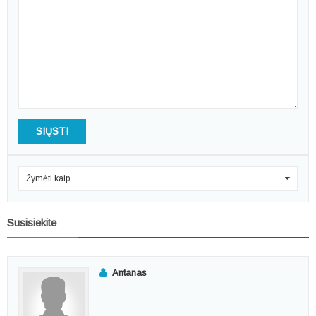
SIŲSTI
Žymėti kaip ...
0
Susisiekite
Antanas