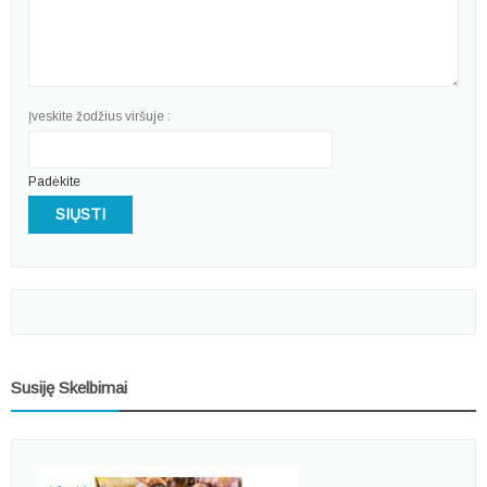
Įveskite žodžius viršuje :
Padėkite
SIŲSTI
Susiję Skelbimai