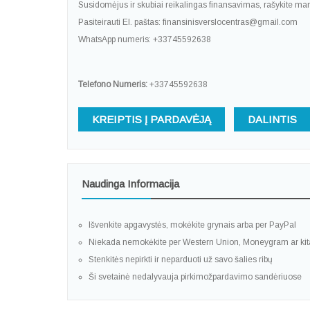
Susidomėjus ir skubiai reikalingas finansavimas, rašykite ma
Pasiteirauti El. paštas: finansinisverslocentras@gmail.com
WhatsApp numeris: +33745592638
Telefono Numeris:
+33745592638
KREIPTIS Į PARDAVĖJĄ
DALINTIS
Naudinga Informacija
Išvenkite apgavystės, mokėkite grynais arba per PayPal
Niekada nemokėkite per Western Union, Moneygram ar ki
Stenkitės nepirkti ir neparduoti už savo šalies ribų
Ši svetainė nedalyvauja pirkimožpardavimo sandėriuose