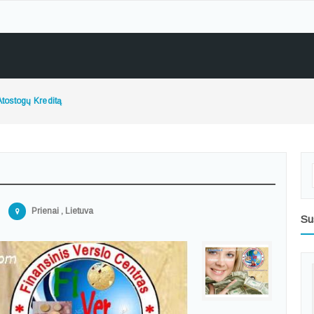
Atostogų Kreditą
Prienai , Lietuva
Su