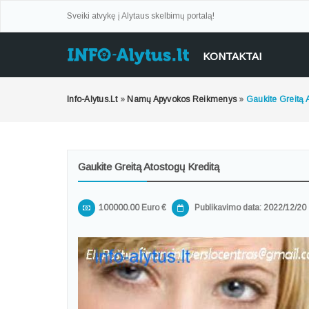
Sveiki atvykę į Alytaus skelbimų portalą!
KONTAKTAI
Info-Alytus.lt
»
Namų Apyvokos Reikmenys
»
Gaukite Greitą 
Gaukite Greitą Atostogų Kreditą
100000.00 Euro €
Publikavimo data: 2022/12/20