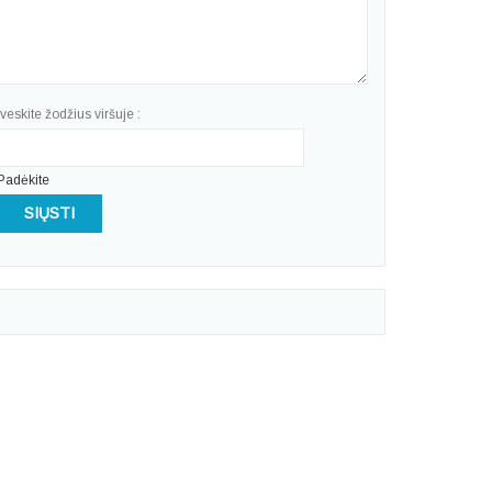
Įveskite žodžius viršuje :
Padėkite
SIŲSTI