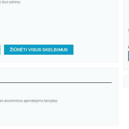
n šiuo adresu:
ŽIŪRĖTI VISUS SKELBIMUS
tas anonimines apmokėjimo tarnybas