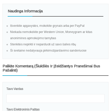
Naudinga Informacija
Išvenkite apgavystės, mokėkite grynais arba per PayPal
Niekada nemokėkite per Western Union, Moneygram ar kitas
anonimines apmokėjimo tarnybas
Stenkitės nepirkti ir neparduoti už savo šalies ribų
Ši svetainė nedalyvauja pirkimožpardavimo sandėriuose
Palikite Komentarą (šiukšlės Ir Įžeidžiantys Pranešimai Bus
Pašalinti)
Tavo Vardas
Tavo Elektroninis Paštas