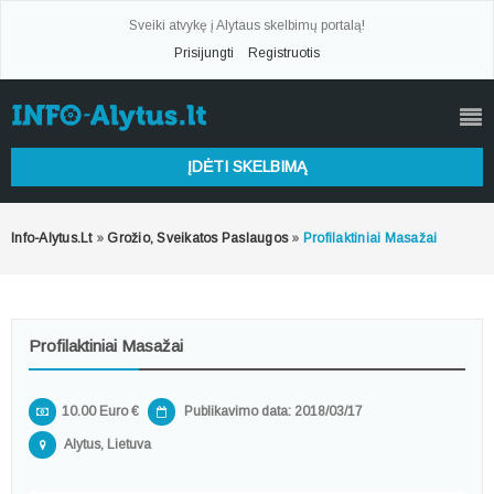
Sveiki atvykę į Alytaus skelbimų portalą!
Prisijungti
Registruotis
ĮDĖTI SKELBIMĄ
Info-Alytus.lt
»
Grožio, Sveikatos Paslaugos
»
Profilaktiniai Masažai
Profilaktiniai Masažai
10.00 Euro €
Publikavimo data: 2018/03/17
Alytus, Lietuva