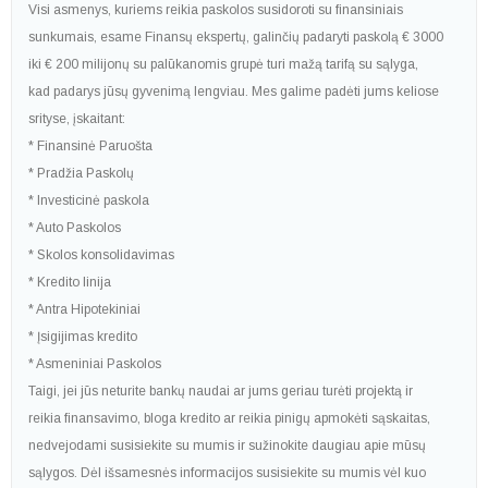
Visi asmenys, kuriems reikia paskolos susidoroti su finansiniais
sunkumais, esame Finansų ekspertų, galinčių padaryti paskolą € 3000
iki € 200 milijonų su palūkanomis grupė turi mažą tarifą su sąlyga,
kad padarys jūsų gyvenimą lengviau. Mes galime padėti jums keliose
srityse, įskaitant:
* Finansinė Paruošta
* Pradžia Paskolų
* Investicinė paskola
* Auto Paskolos
* Skolos konsolidavimas
* Kredito linija
* Antra Hipotekiniai
* Įsigijimas kredito
* Asmeniniai Paskolos
Taigi, jei jūs neturite bankų naudai ar jums geriau turėti projektą ir
reikia finansavimo, bloga kredito ar reikia pinigų apmokėti sąskaitas,
nedvejodami susisiekite su mumis ir sužinokite daugiau apie mūsų
sąlygos. Dėl išsamesnės informacijos susisiekite su mumis vėl kuo