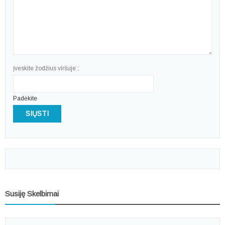
Įveskite žodžius viršuje :
Padėkite
SIŲSTI
Susiję Skelbimai