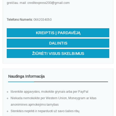
greičiau. mail :creditexpress200@gmail.com
Telefono Numeris:
0662034050
KREIPTIS Į PARDAVĖJĄ
DALINTIS
ŽIŪRĖTI VISUS SKELBIMUS
Naudinga Informacija
Išvenkite apgavystės, mokėkite grynais arba per PayPal
Niekada nemokėkite per Western Union, Moneygram ar kitas
anonimines apmokėjimo tarnybas
Stenkitės nepirkti ir neparduoti už savo šalies ribų