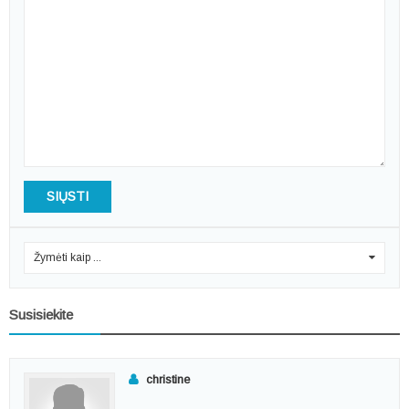
SIŲSTI
Žymėti kaip ...
0
Susisiekite
christine