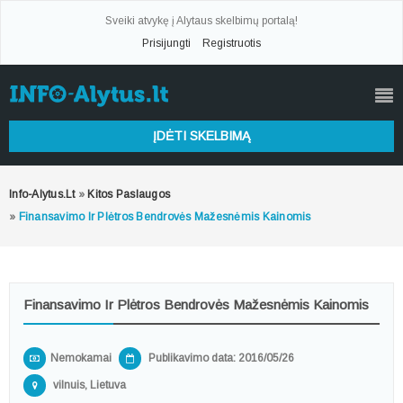
Sveiki atvykę į Alytaus skelbimų portalą!
Prisijungti
Registruotis
ĮDĖTI SKELBIMĄ
Info-Alytus.lt
»
Kitos Paslaugos
»
Finansavimo Ir Plėtros Bendrovės Mažesnėmis Kainomis
Finansavimo Ir Plėtros Bendrovės Mažesnėmis Kainomis
Nemokamai
Publikavimo data: 2016/05/26
vilnuis, Lietuva