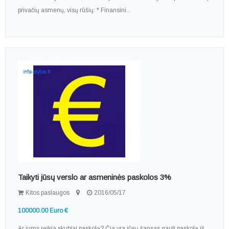
privačių asmenų, visų rūšių: * Finansini...
Taikyti jūsų verslo ar asmeninės paskolos 3%
Kitos paslaugos
2016/05/17
100000.00 Euro €
Ar jums reikia skubiai paskolą? Čia yra jūsų šansas gauti paskolą iš