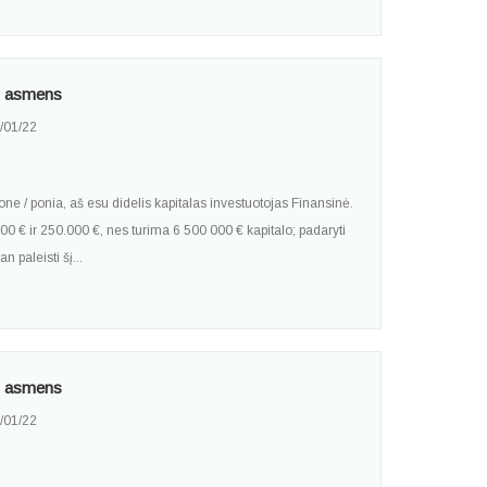
to asmens
/01/22
ne / ponia, aš esu didelis kapitalas investuotojas Finansinė.
000 € ir 250.000 €, nes turima 6 500 000 € kapitalo; padaryti
 paleisti šį...
to asmens
/01/22