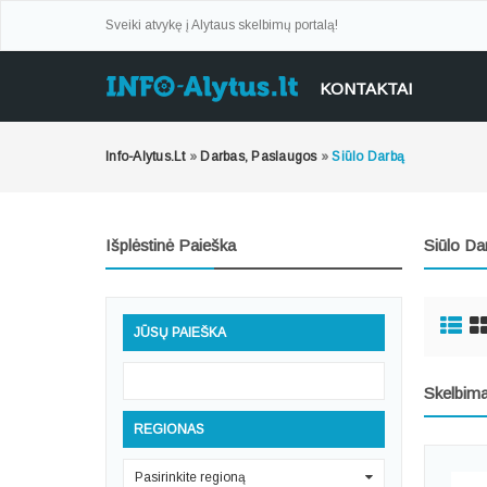
Sveiki atvykę į Alytaus skelbimų portalą!
KONTAKTAI
Info-Alytus.lt
»
Darbas, Paslaugos
»
Siūlo Darbą
Išplėstinė Paieška
Siūlo Da
JŪSŲ PAIEŠKA
Skelbima
REGIONAS
Pasirinkite regioną
0