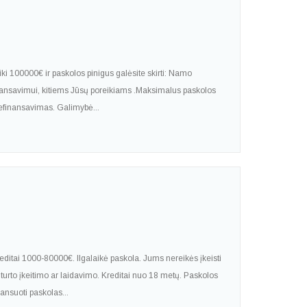
iki 100000€ ir paskolos pinigus galėsite skirti: Namo
inansavimui, kitiems Jūsų poreikiams .Maksimalus paskolos
 refinansavimas. Galimybė...
ditai 1000-80000€. Ilgalaikė paskola. Jums nereikės įkeisti
e turto įkeitimo ar laidavimo. Kreditai nuo 18 metų. Paskolos
ansuoti paskolas...