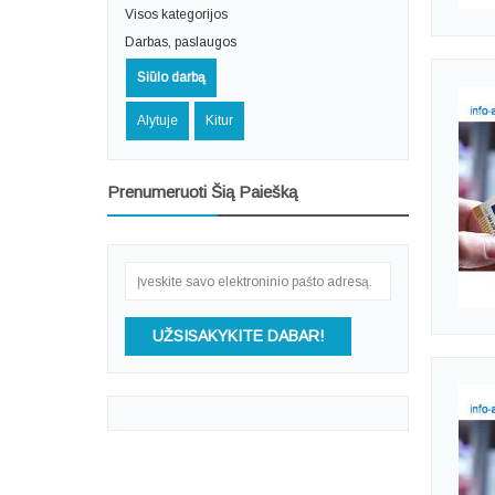
Visos kategorijos
Darbas, paslaugos
Siūlo darbą
Alytuje
Kitur
Prenumeruoti Šią Paiešką
UŽSISAKYKITE DABAR!