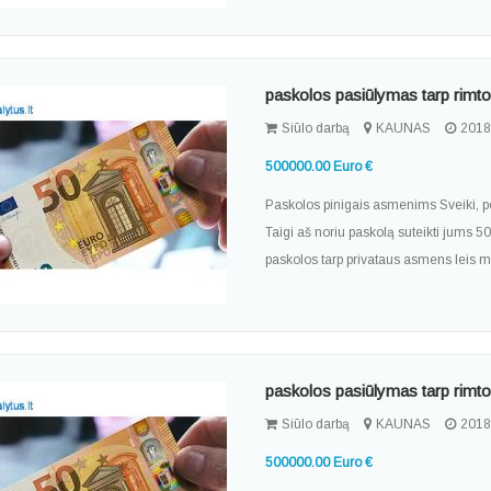
paskolos pasiūlymas tarp rim
Siūlo darbą
KAUNAS
2018
500000.00 Euro €
Paskolos pinigais asmenims Sveiki, po
Taigi aš noriu paskolą suteikti jums 5
paskolos tarp privataus asmens leis man
paskolos pasiūlymas tarp rim
Siūlo darbą
KAUNAS
2018
500000.00 Euro €