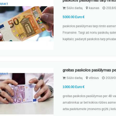
paskolos pasiūlymas tarp rim
Siūlo darbą
kaunas
2018/0
5000.00 Euro €
paskolos pasiūlymas tarp rimto asmens 
Finansinė. Taigi aš noriu paskolą sute
kapitalo; padaryti paskolos tarp privat
greitas paskolos pasiūlymas p
Siūlo darbą
villnius
2018/0
1000.00 Euro €
greitas paskolos pasiūlymas per 48 va
amatininkai ar bet kokios rūšies asmen
arba padėtumėte įmonėms grįžti į keli