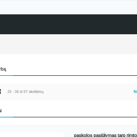
rbą
25 - 36 iš 57 skelbimų
Na
i
paskolos pasiūlymas tarp rim