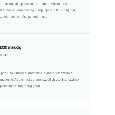
individų labai paprastais terminais. Mes taip pat
las. Mes siūlome kreditą trumpuoju, vidutiniu ir ilguoju
naudojimąsi, o mūsų pervedimus...
 4320 minučių
/12/01
 prie jūsų turimos sumosreikia ir labai prieinamomis
engvesnis.Aš pasiruošęs jums padėti visose finansavimo
e patenkintas: inagrabb@gmail....