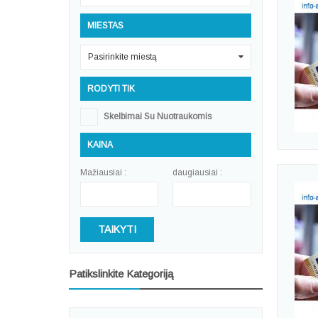
MIESTAS
Pasirinkite miestą
0
RODYTI TIK
Skelbimai Su Nuotraukomis
KAINA
Mažiausiai :
daugiausiai :
TAIKYTI
Patikslinkite Kategoriją