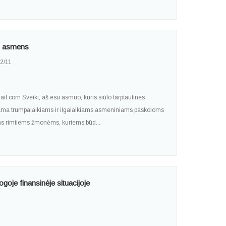
to asmens
2/11
.com Sveiki, aš esu asmuo, kuris siūlo tarptautines
jama trumpalaikiams ir ilgalaikiams asmeniniams paskoloms
ems rimtiems žmonėms, kuriems būd...
ogoje finansinėje situacijoje