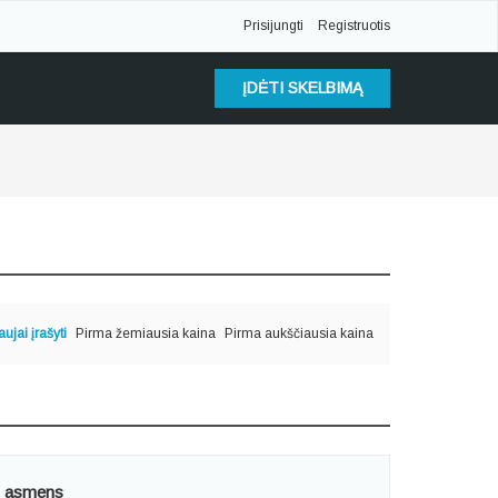
Prisijungti
Registruotis
ĮDĖTI SKELBIMĄ
ujai įrašyti
Pirma žemiausia kaina
Pirma aukščiausia kaina
to asmens