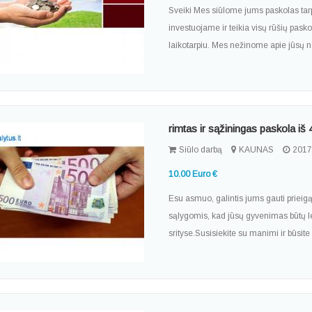
Sveiki Mes siūlome jums paskolas tarp 
investuojame ir teikia visų rūšių pasko
laikotarpiu. Mes nežinome apie jūsų 
rimtas ir sąžiningas paskola iš
Siūlo darbą
KAUNAS
2017
10.00 Euro €
Esu asmuo, galintis jums gauti prieigą
sąlygomis, kad jūsų gyvenimas būtų l
srityse.Susisiekite su manimi ir būsit