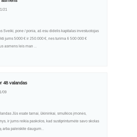
to asmens
1/21
Sveiki, pone / ponia, aš esu didelis kapitalas investuotojas
ikti jums 5000 € ir 250.000 €, nes turima 6 500 000 €
aus asmens leis man ...
er 48 valandas
1/09
landas Jūs esate tarnai, ūkininkai, smulkios įmonės,
ys, ir jums reikia paskolos, kad sustiprintumėte savo skolas
ą arba paleiskite daugum...