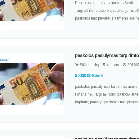
Paskolos pinigais asmenims Sveiki, po
Taigi aš noriu paskolą suteikti jums 5
paskolos tarp privataus asmens leis man
paskolos pasiūlymas tarp rim
Siūlo darbą
kaunas
2018/0
50000.00 Euro €
paskolos pasiūlymas tarp rimto asmens 
Finansinė. Taigi aš noriu paskolą sute
kapitalo; padaryti paskolos tarp privat