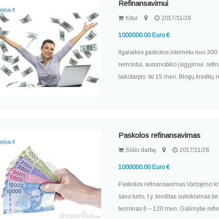
Refinansavimui
Kitur
2017/11/28
1000000.00 Euro €
Ilgalaikės paskolos internetu nuo 300 
remontui, automobilio įsigyjimui, ref
laikotarpis: iki 15 mėn. Blogų kreditų
Paskolos refinansavimas
Siūlo darbą
2017/11/28
1000000.00 Euro €
Paskolos refinansavimas Vartojimo kre
savo turto, t.y. kreditas suteikiamas b
terminas 6 – 120 mėn. Galimybė refin