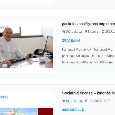
paskolos pasiūlymas tarp rim
Siūlo darbą
lituanie
2017/1
20.00 Euro €
francrou8@gmail.com francrou8@gmail
paskolas. Su kapitalu kuri bus naudo
teikti nuo Nuo 4000 iki 500.000 visi
Socialiniai finansai - žmonės bl
Siūlo darbą
2017/12/02
3000.00 Euro €