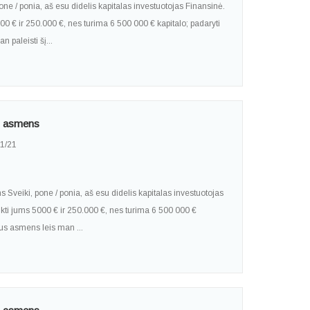
ne / ponia, aš esu didelis kapitalas investuotojas Finansinė.
000 € ir 250.000 €, nes turima 6 500 000 € kapitalo; padaryti
 paleisti šį...
to asmens
1/21
Sveiki, pone / ponia, aš esu didelis kapitalas investuotojas
ikti jums 5000 € ir 250.000 €, nes turima 6 500 000 €
aus asmens leis man ...