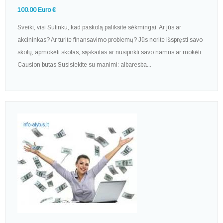
100.00 Euro €
Sveiki, visi Sutinku, kad paskolą paliksite sėkmingai. Ar jūs ar
akcininkas? Ar turite finansavimo problemų? Jūs norite išspręsti savo
skolų, apmokėti skolas, sąskaitas ar nusipirkti savo namus ar mokėti
Causion butas Susisiekite su manimi: albaresba...