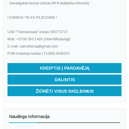
- Savaitgaliai bazėje (dušas,Wi-fi,skalbykla,virtuvėlė).
! DARBAS TIK ES PILIEČIAMS !
UAB "Transavisata" kodas 305773737
Mob.: +3706 050 1426 (Viber/WhatsApp)
E-mail: uab.eldersa@gmail.com
PVM mokėtojo kodas LT100014309315
KREIPTIS Į PARDAVĖJĄ
DALINTIS
ŽIŪRĖTI VISUS SKELBIMUS
Naudinga Informacija