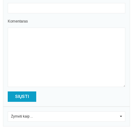
Komentaras
SIŲSTI
Žymėti kaip ...
0