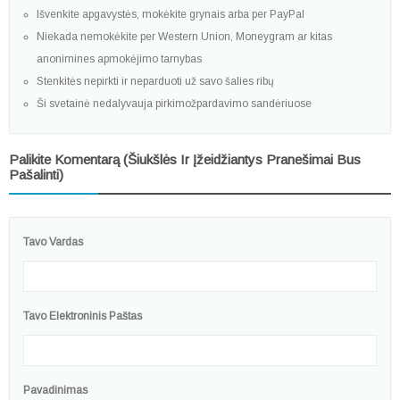
Išvenkite apgavystės, mokėkite grynais arba per PayPal
Niekada nemokėkite per Western Union, Moneygram ar kitas
anonimines apmokėjimo tarnybas
Stenkitės nepirkti ir neparduoti už savo šalies ribų
Ši svetainė nedalyvauja pirkimožpardavimo sandėriuose
Palikite Komentarą (šiukšlės Ir Įžeidžiantys Pranešimai Bus
Pašalinti)
Tavo Vardas
Tavo Elektroninis Paštas
Pavadinimas