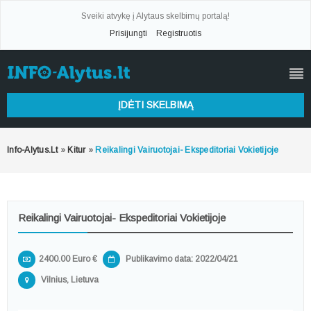
Sveiki atvykę į Alytaus skelbimų portalą!
Prisijungti
Registruotis
ĮDĖTI SKELBIMĄ
Info-Alytus.lt
»
Kitur
»
Reikalingi Vairuotojai- Ekspeditoriai Vokietijoje
Reikalingi Vairuotojai- Ekspeditoriai Vokietijoje
2400.00 Euro €
Publikavimo data: 2022/04/21
Vilnius, Lietuva