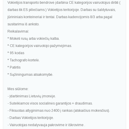
Vokietijos transporto bendrovė įdarbina CE kategorijos vairuotojus dirbti (
darbas tik ES piliečiams ) Vokietijos teritorijoje. Darbas su šaldytuvais,
jūrininiais konteineriai ir tentai. Darbas kadencijomis 8/3 arba pagal
susitarima iš anksto.
Reikalavimai:
* Mokėti rusų arba vokiečių kalba.
* CE kategorijos vairuotojo pažymėjimas.
* 95 kodas
* Tachografo kortelė.
* Patirtis
* Sąžiningumas atsakomybė.
Mes siūlome:
- Įdarbinimas Lietuvių įmonėje.
- Suteikiamos visos socialinės garantijos + draudimas.
- Fiksuotas atlyginimas nuo 2400 į rankas (atskaičius mokesčius).
- Darbas Vokietijos teritorijoje.
- Vairuotojas nedalyvauja pakrovime ir iškrovime .