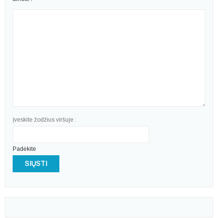
Įveskite žodžius viršuje :
Padėkite
SIŲSTI