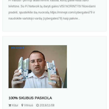
Pi valiuta - pirmoji skaitmeninė valiuta, kurią galite kasti savo
telefone. Su Pi Network tą daryti galės VISI NORINTYS! Norėdami
pradėti, spustelkite šią nuorodą https://minepi.com/cybergates79 ir
naudokite vartotojo vardą (cybergates79) kaip pakvie...
100% SKUBUS PASKOLA
Kitur
Vilnius
2018/11/08