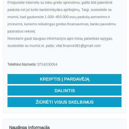
Prisijunkite internetu su tokiu greitu sprendimu; galite būti patenkinti
paskola net jei turite bankininkystės apribojimų. Taigi, susisiekite su
mumis, kad gautumėte 1.000–450.000 eurų paskolą asmenims ir
įmonėms, kuriems reikalingas greitas finansavimas, banko pavedimu
pasirašius vekselį.
Norėdami gauti daugiau informacijos apie mūsų palankias sąlygas,
susisiekite su mumis el. paštu: vital.finance081@gmail.com
Telefono Numeris:
0754200094
KREIPTIS Į PARDAVĖJĄ
DALINTIS
ŽIŪRĖTI VISUS SKELBIMUS
Naudinga Informacija