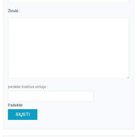
Žinutė :
Įveskite žodžius viršuje :
Padėkite
SIŲSTI