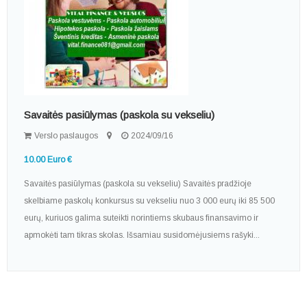
Savaitės pasiūlymas (paskola su vekseliu)
Verslo paslaugos
2024/09/16
10.00 Euro €
Savaitės pasiūlymas (paskola su vekseliu) Savaitės pradžioje
skelbiame paskolų konkursus su vekseliu nuo 3 000 eurų iki 85 500
eurų, kuriuos galima suteikti norintiems skubaus finansavimo ir
apmokėti tam tikras skolas. Išsamiau susidomėjusiems rašyki...