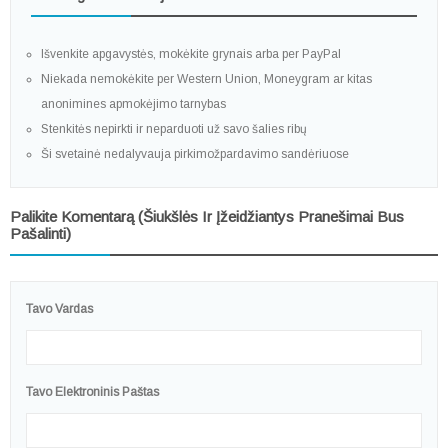
Išvenkite apgavystės, mokėkite grynais arba per PayPal
Niekada nemokėkite per Western Union, Moneygram ar kitas
anonimines apmokėjimo tarnybas
Stenkitės nepirkti ir neparduoti už savo šalies ribų
Ši svetainė nedalyvauja pirkimožpardavimo sandėriuose
Palikite Komentarą (šiukšlės Ir Įžeidžiantys Pranešimai Bus
Pašalinti)
Tavo Vardas
Tavo Elektroninis Paštas