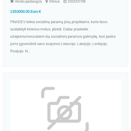
Verslo paslaugos
Vilnius
2025/07/08
1350000.00 Euro €
FINADEV teikia socialinę paramą jūsų projektams, kurie buvo
sustabdyti kelerius metus, plėtoti. Dabar pradėkite
užsiprenumeruodami šią socialinės paramos galimybę, kuri padės
jums įgyvendinti savo svajones Lietuvoje, Latvijoje, Lenkijoje,
Rusijoje, N...