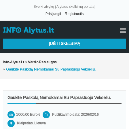
Sveiki atvykę į Alytaus skelbimų portalą!
Prisijungti
Registruotis
ĮDĖTI SKELBIMĄ
Info-Alytus.lt
»
Verslo Paslaugos
»
Gaukite Paskolą Nemokamai Su Paprastuoju Vekseliu.
Gaukite Paskolą Nemokamai Su Paprastuoju Vekseliu.
1000.00 Euro €
Publikavimo data: 2026/02/16
Klaipedas, Lietuva