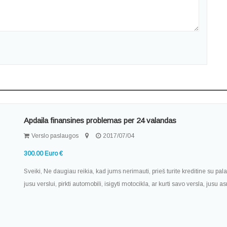
Apdaila finansines problemas per 24 valandas
Verslo paslaugos
2017/07/04
300.00 Euro €
Sveiki, Ne daugiau reikia, kad jums nerimauti, prieš turite kreditine su 
jusu verslui, pirkti automobili, isigyti motocikla, ar kurti savo versla, jusu a