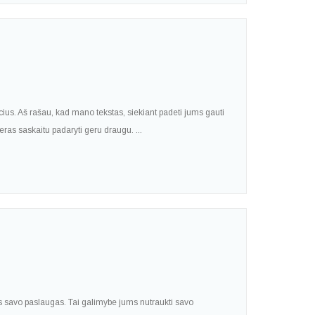
escius. Aš rašau, kad mano tekstas, siekiant padeti jums gauti
eras saskaitu padaryti geru draugu. ...
ms savo paslaugas. Tai galimybe jums nutraukti savo