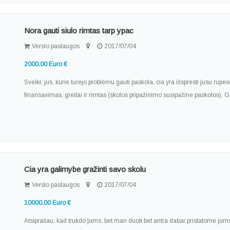
Nora gauti siulo rimtas tarp ypac
Verslo paslaugos
2017/07/04
2000.00 Euro €
Sveiki, jus, kurie turejo problemu gauti paskola, cia yra išspresti jusu rup
finansavimas, greitai ir rimtas (skolos pripažinimo susipažine paskolos). G
Cia yra galimybe gražinti savo skolu
Verslo paslaugos
2017/07/04
10000.00 Euro €
Atsiprašau, kad trukdo jums, bet man duoti bet antra dabar pristatome ju