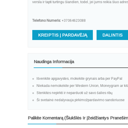
versla ir tapti turtingu šiandien, todel, jei jums reikia šiuo 
Telefono Numeris:
+37064623088
KREIPTIS Į PARDAVĖJĄ
DALINTIS
Naudinga Informacija
Išvenkite apgavystės, mokėkite grynais arba per PayPal
Niekada nemokėkite per Western Union, Moneygram ar ki
Stenkitės nepirkti ir neparduoti už savo šalies ribų
Ši svetainė nedalyvauja pirkimožpardavimo sandėriuose
Palikite Komentarą (šiukšlės Ir Įžeidžiantys Pranešim