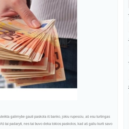
uteikta galimybe gauti paskola iš banko, jokiu rupesciu, aš esu turtingas
š tai padaryti, nes tai buvo deka tokios paskolos, kad aš galiu kurti savo