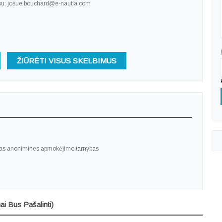
adresu: josue.bouchard@e-nautia.com
ŽIŪRĖTI VISUS SKELBIMUS
tas anonimines apmokėjimo tarnybas
ai Bus Pašalinti)