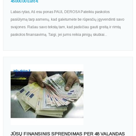
45000.00 Euro €
Labas rytas, Aš esu ponas PAUL DEROSA Pateikiu paskolos
pasiūlymą tarp asmenų, kad galėtumėte be rūpesčių įgyvendinti savo
svajones. Rašau savo tekstą tam, kad padėčiau gauti greitą ir rimtą
paskolos finansavimą. Taigi, jei jums reikia pinigų skubiai...
JŪSŲ FINANSINIS SPRENDIMAS PER 48 VALANDAS