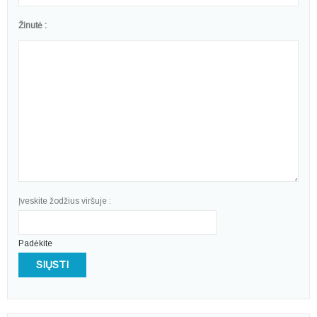
Žinutė :
Įveskite žodžius viršuje :
Padėkite
SIŲSTI