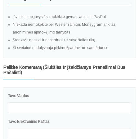
Išvenkite apgavystės, mokėkite grynais arba per PayPal
Niekada nemokėkite per Western Union, Moneygram ar kitas
anonimines apmokėjimo tarnybas
Stenkitės nepirkti ir neparduoti už savo šalies ribų
Ši svetainė nedalyvauja pirkimožpardavimo sandėriuose
Palikite Komentarą (šiukšlės Ir Įžeidžiantys Pranešimai Bus
Pašalinti)
Tavo Vardas
Tavo Elektroninis Paštas