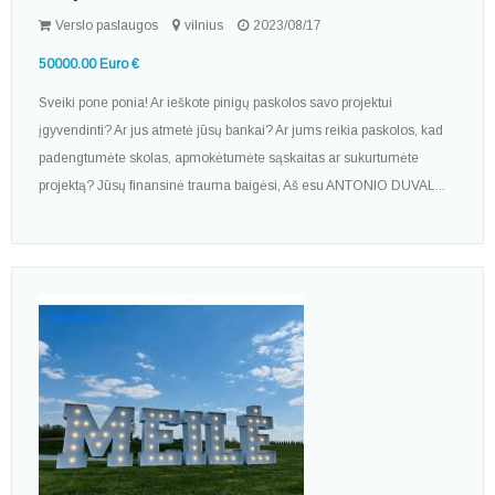
Verslo paslaugos
vilnius
2023/08/17
50000.00 Euro €
Sveiki pone ponia! Ar ieškote pinigų paskolos savo projektui
įgyvendinti? Ar jus atmetė jūsų bankai? Ar jums reikia paskolos, kad
padengtumėte skolas, apmokėtumėte sąskaitas ar sukurtumėte
projektą? Jūsų finansinė trauma baigėsi, Aš esu ANTONIO DUVAL...