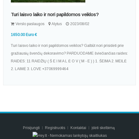
Turi laisvo laiko ir nori papildomos veiklos?
Verslo paslaugos
Alytus
2023/08/02
1650.00 Euro €
Turi laisvo laiko ir nori papildomos veiklos? Galbūt nori prisidėti prie
gražiausių švenčių dekoravimo? PARDUODAME šviečiančias raides:
RAIDĖS: 11 RAIDŽIŲ ( Š E I M A L Ė O V ( M - E ) ) 1. ŠEIMA 2. MEILĖ
2. LAIMĖ 3. LOVE +37069999464
Prisijungti
Registruotis
Kontaktai
Įdėti skelbimą