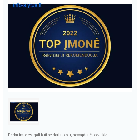
Perku imones, gali buti be darbuotoju, nevygdančios veiklą ,