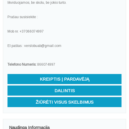
likviduojamos, be skolu, be jokio turto.
Prašau susisiekite :
Mob nr. +37066074997
El paštas : verslobuab@gmail.com
Telefono Numeris:
866074997
KREIPTIS Į PARDAVĖJĄ
DALINTIS
ŽIŪRĖTI VISUS SKELBIMUS
Naudinga Informacija