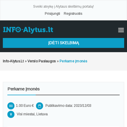
Sveiki atvykę į Alytaus skelbimų portalą!
Prisijungti
Registruotis
ĮDĖTI SKELBIMĄ
Info-Alytus.lt
»
Verslo Paslaugos
»
Perkame Įmonės
Perkame Įmonės
1.00 Euro €
Publikavimo data: 2023/12/03
Visi miestai, Lietuva