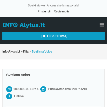
Sveiki atvykę į Alytaus skelbimų portalą!
Prisijungti
Registruotis
ĮDĖTI SKELBIMĄ
Info-Alytus.lt
»
Kita
»
Svetlana Volos
Svetlana Volos
1000000.00 Euro €
Publikavimo data: 2017/06/18
Lietuva