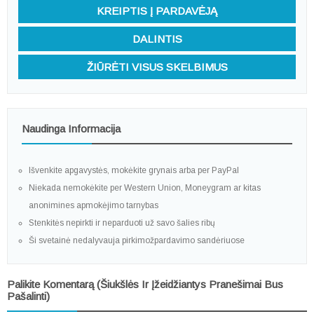
KREIPTIS Į PARDAVĖJĄ
DALINTIS
ŽIŪRĖTI VISUS SKELBIMUS
Naudinga Informacija
Išvenkite apgavystės, mokėkite grynais arba per PayPal
Niekada nemokėkite per Western Union, Moneygram ar kitas
anonimines apmokėjimo tarnybas
Stenkitės nepirkti ir neparduoti už savo šalies ribų
Ši svetainė nedalyvauja pirkimožpardavimo sandėriuose
Palikite Komentarą (šiukšlės Ir Įžeidžiantys Pranešimai Bus
Pašalinti)