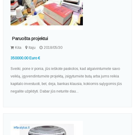
Paruošta projektui
Kita
Itaju
2018/05/30
350000.00 Euro €
Sveiki, pone ir ponia, jūs ieškote paskolos, kad atgaivintumėte savo
veiklą, įgyvendintumėte projektą, įsigytumėte butą arba jums reikia
kapitalo investuoti, bet, deja, bankas klausia, kokiomis sąlygomis jūs
negalite užpildyti. Dabar jūs neturite dau...