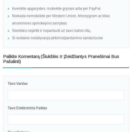
Išvenkite apgavystės, mokėkite grynais arba per PayPal
Niekada nemokėkite per Western Union, Moneygram ar kitas
anonimines apmokėjimo tarnybas
Stenkitės nepirkti ir neparduoti už savo šalies ribų
Ši svetainė nedalyvauja pirkimožpardavimo sandėriuose
Palikite Komentarą (šiukšlės Ir Įžeidžiantys Pranešimai Bus
Pašalinti)
Tavo Vardas
Tavo Elektroninis Paštas