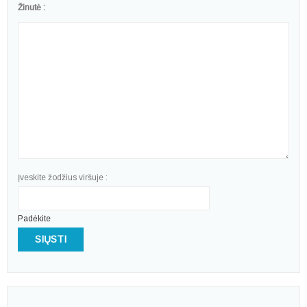
Žinutė :
Įveskite žodžius viršuje :
Padėkite
SIŲSTI