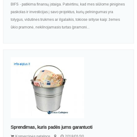
BIFS - patikima finansų įstaiga. Patvirtinu, kad mes siūlome pinigines
paskolas ir investicijas į savo projektus, kurių pelningumas yra
tolygus, vidutinės trukmės ar ilgalaikis, tokiose srityse kaip: žemės
ūkio pramonė, nekilnojamasis turtas (pramoni...
Sprendimas, kuris padės jums garantuoti
Komercinės patalpos
2018/01/30