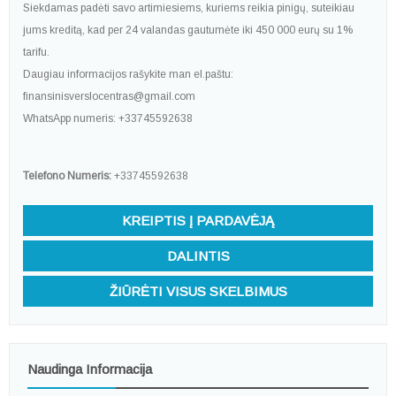
Siekdamas padėti savo artimiesiems, kuriems reikia pinigų, suteikiau
jums kreditą, kad per 24 valandas gautumėte iki 450 000 eurų su 1%
tarifu.
Daugiau informacijos rašykite man el.paštu:
finansinisverslocentras@gmail.com
WhatsApp numeris: +33745592638
Telefono Numeris:
+33745592638
KREIPTIS Į PARDAVĖJĄ
DALINTIS
ŽIŪRĖTI VISUS SKELBIMUS
Naudinga Informacija