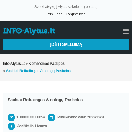
Sveiki atvykę į Alytaus skelbimų portalą!
Prisijungti
Registruotis
ĮDĖTI SKELBIMĄ
Info-Alytus.lt
»
Komercinės Patalpos
»
Skubiai Reikalingas Atostogų Paskolas
Skubiai Reikalingas Atostogų Paskolas
100000.00 Euro €
Publikavimo data: 2022/12/20
Joniškėlis, Lietuva