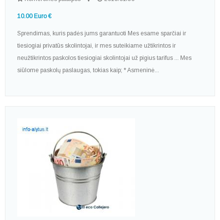
10.00 Euro €
Sprendimas, kuris padės jums garantuoti Mes esame sparčiai ir
tiesiogiai privatūs skolintojai, ir mes suteikiame užtikrintos ir
neužtikrintos paskolos tiesiogiai skolintojai už pigius tarifus ... Mes
siūlome paskolų paslaugas, tokias kaip; * Asmeninė...