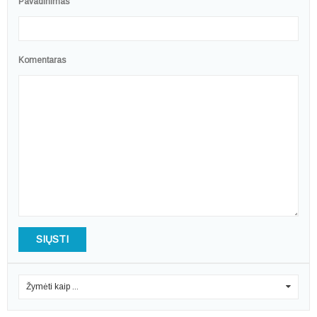
Pavadinimas
Komentaras
SIŲSTI
Žymėti kaip ...
0