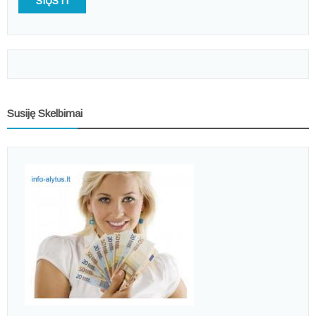
SIŲSTI
Susiję Skelbimai