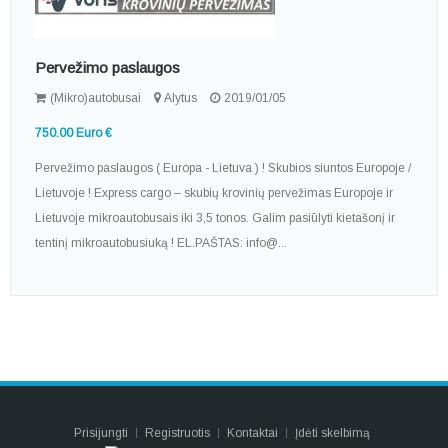
Pervežimo paslaugos
(Mikro)autobusai
Alytus
2019/01/05
750.00 Euro €
Pervežimo paslaugos ( Europa - Lietuva ) ! Skubios siuntos Europoje /
Lietuvoje ! Express cargo – skubių krovinių pervežimas Europoje ir
Lietuvoje mikroautobusais iki 3,5 tonos. Galim pasiūlyti kietašonį ir
tentinį mikroautobusiuką ! EL.PAŠTAS: info@...
Prisijungti
Registruotis
Kontaktai
Įdėti skelbimą