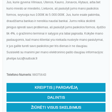
Jus, kurie gyvena Vilniaus, Utenos, Kauno, Jonavos, Alytaus, arba bet
kurio miesto ar miestelio, Lietuvos, aš pasiulyti jums mano paskolos
formos, svyruoja nuo 1000€ iki 5.000.000€. Jus, kurie esate pakimba,
draudžiama bankas ir nereikia naudai bankai. Jums reikia skolinti
pinigus spresti savo problemas, aš pasiulyti jums paskolos formos, dydžio
tik 4%, o gražinimo terminai ir salygos yra labai paprasta. Kokybe mano
paslaugomis, kad mano klientai yra niekada nusivyle mano pasiulymai,
ir jus galite tureti savo paskolos per tris dienas ir ne daugiau.
Susisiekti su manimi per mano elektroninio pašto daugiau informacijos:
phelipe.luiz@outlook.fr
Telefono Numeris:
98075643
KREIPTIS Į PARDAVĖJĄ
DALINTIS
ŽIŪRĖTI VISUS SKELBIMUS