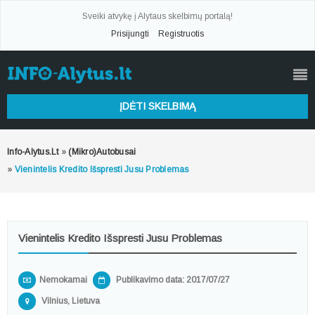
Sveiki atvykę į Alytaus skelbimų portalą!
Prisijungti
Registruotis
ĮDĖTI SKELBIMĄ
Info-Alytus.lt
»
(Mikro)autobusai
»
Vienintelis Kredito Išspresti Jusu Problemas
Vienintelis Kredito Išspresti Jusu Problemas
Nemokamai
Publikavimo data: 2017/07/27
Vilnius, Lietuva