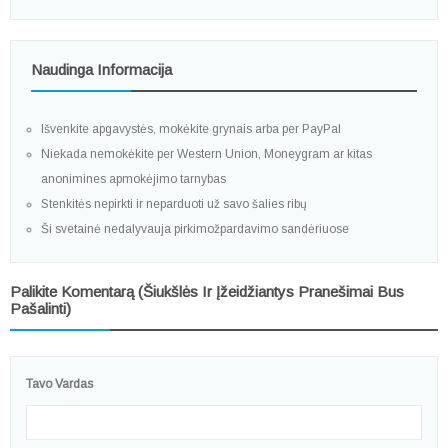
Naudinga Informacija
Išvenkite apgavystės, mokėkite grynais arba per PayPal
Niekada nemokėkite per Western Union, Moneygram ar kitas
anonimines apmokėjimo tarnybas
Stenkitės nepirkti ir neparduoti už savo šalies ribų
Ši svetainė nedalyvauja pirkimožpardavimo sandėriuose
Palikite Komentarą (šiukšlės Ir Įžeidžiantys Pranešimai Bus
Pašalinti)
Tavo Vardas