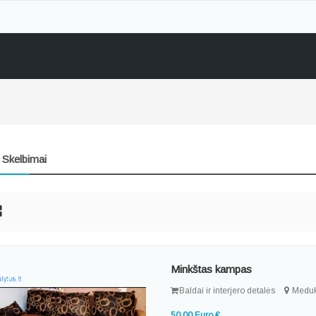
 Skelbimai
Minkštas kampas
Baldai ir interjero detalės
Meduk
50.00 Euro €