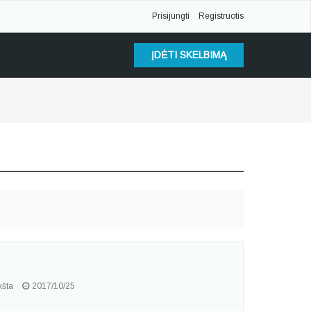
Prisijungti
Registruotis
ĮDĖTI SKELBIMĄ
šta
2017/10/25