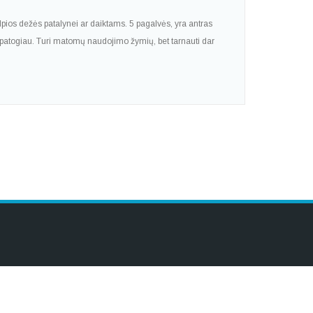
lpios dežės patalynei ar daiktams. 5 pagalvės, yra antras
 patogiau. Turi matomų naudojimo žymių, bet tarnauti dar