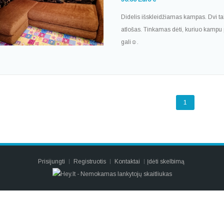
Didelis išskleidžiamas kampas. Dvi ta
atlošas. Tinkamas dėti, kuriuo kampu
gali☺️.
1
Prisijungti
Registruotis
Kontaktai
Įdėti skelbimą