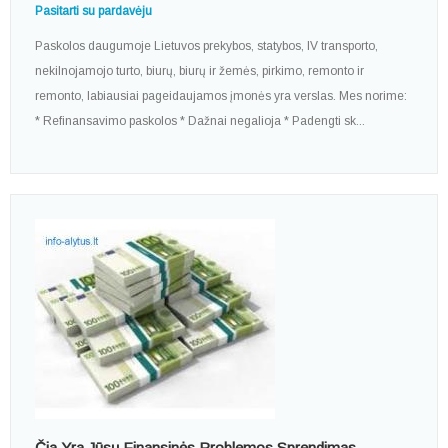
Pasitarti su pardavėju
Paskolos daugumoje Lietuvos prekybos, statybos, IV transporto,
nekilnojamojo turto, biurų, biurų ir žemės, pirkimo, remonto ir
remonto, labiausiai pageidaujamos įmonės yra verslas. Mes norime:
* Refinansavimo paskolos * Dažnai negalioja * Padengti sk...
Čia Yra Jūsų Finansinės Problemos Sprendimas