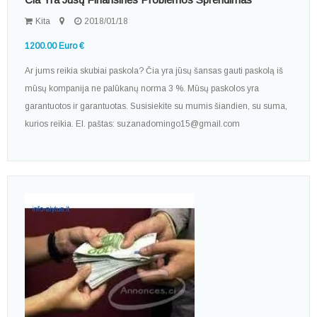
Kita
2018/01/18
1200.00 Euro €
Ar jums reikia skubiai paskola? Čia yra jūsų šansas gauti paskolą iš
mūsų kompanija ne palūkanų norma 3 %. Mūsų paskolos yra
garantuotos ir garantuotas. Susisiekite su mumis šiandien, su suma,
kurios reikia. El. paštas: suzanadomingo15@gmail.com