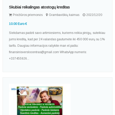
Skubiai reikalingas atostogų kreditas
Priežiūros priemonės
Grambaviškių kaimas
2022/12/20
10.00 Euro €
Siekdamas padėti savo artimiesiems, kuriems reikia pinigų, suteikiau
jums kreditą, kad per 24 valandas gautumėte iki 450 000 eurų su 1%
tarifu. Daugiau informacijos rašykite man el.paštu:
finansinisverslocentras@gmail.com WhatsApp numeris:
+337455926...