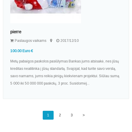
pierre
Paslaugos vaikams
2017/12/10
100.00 Euro €
Metų pabaigos paskolos pasiūlymas Bankas jums atsisakė, nes jūsų
kreditas neatitinka į jūsų standartą. Svajojat, kad turite savo verslą,
savo namams, jums reikia pinigų kiekvienam projektui. Siūlau sumą
5 000 iki 50 000 000 paskolų, 3 proc. Susidomėj...
1
2
3
>