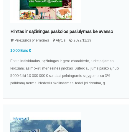
Rimtas ir sąžiningas paskolos pasiūlymas be avanso
Priežiūros priemonės
Alytus
2022/11/29
10.00 Euro €
Esate individualus, sąžiningas ir gero charakterio, turite pajamas,
leidžiančias mokėti mėnesines įmokas; Suteikiau jums paskolą nuo
5000 € iki 10 000 000 € su labai pelningomis sąlygomis su 3%
palūkanų norma. Nedėviu skolindamas, todėl jei domina, g...