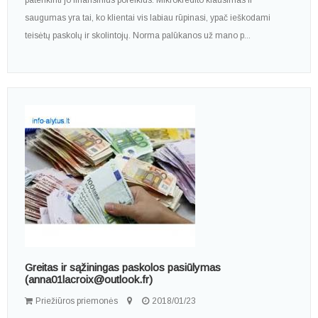
patenkinti jo finansinius poreikius. Mikrokredito klausimas ir
saugumas yra tai, ko klientai vis labiau rūpinasi, ypač ieškodami
teisėtų paskolų ir skolintojų. Norma palūkanos už mano p...
Greitas ir sąžiningas paskolos pasiūlymas
(anna01lacroix@outlook.fr)
Priežiūros priemonės
2018/01/23