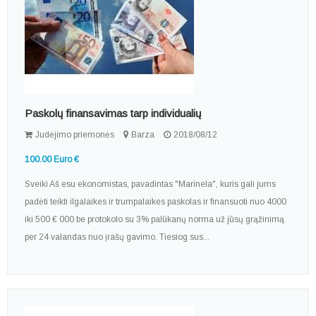
Paskolų finansavimas tarp individualių
Judėjimo priemonės
Barza
2018/08/12
100.00 Euro €
Sveiki Aš esu ekonomistas, pavadintas "Marinela", kuris gali jums
padėti teikti ilgalaikes ir trumpalaikes paskolas ir finansuoti nuo 4000
iki 500 € 000 be protokolo su 3% palūkanų norma už jūsų grąžinimą
per 24 valandas nuo įrašų gavimo. Tiesiog sus...