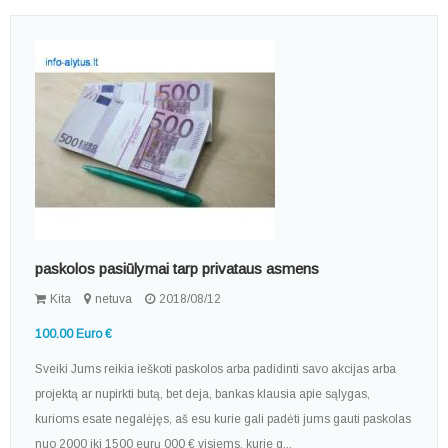
paskolos pasiūlymai tarp privataus asmens
Kita
netuva
2018/08/12
100.00 Euro €
Sveiki Jums reikia ieškoti paskolos arba padidinti savo akcijas arba
projektą ar nupirkti butą, bet deja, bankas klausia apie sąlygas,
kurioms esate negalėjęs, aš esu kurie gali padėti jums gauti paskolas
nuo 2000 iki 1500 eurų 000 € visiems, kurie g...