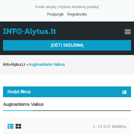
Sveiki atvykę į Alytaus skelbimų portalą!
Prisijungti
Registruotis
ĮDĖTI SKELBIMĄ
Info-Alytus.lt
»
Auginantiems Vaikus
Rodyti filtrus
Auginantiems Vaikus
1 - 12 iš 27 skelbimų