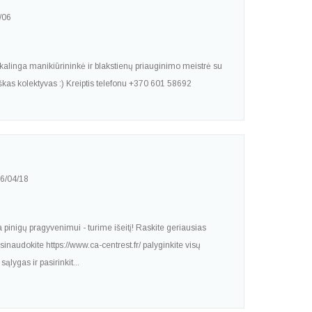
/06
ikalinga manikiūrininkė ir blakstienų priauginimo meistrė su
škas kolektyvas :) Kreiptis telefonu +370 601 58692
6/04/18
 pinigų pragyvenimui - turime išeitį! Raskite geriausias
inaudokite https://www.ca-centrest.fr/ palyginkite visų
ąlygas ir pasirinkit...