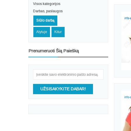
Visos kategorijos
Darbas, paslaugos
Siūlo darbą
Alytuje
Kitur
Prenumeruoti Šią Paiešką
UŽSISAKYKITE DABAR!