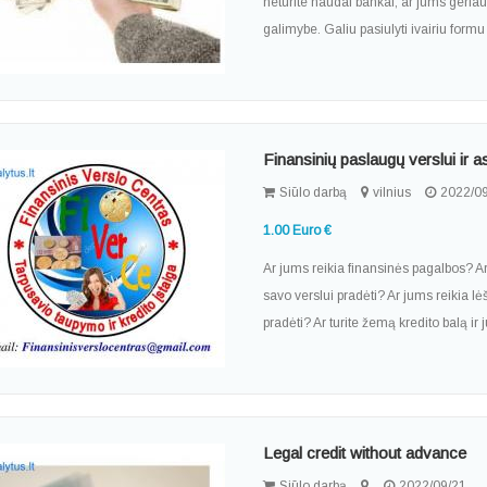
neturite naudai bankai, ar jums geriau 
galimybe. Galiu pasiulyti ivairiu formu 
Finansinių paslaugų verslui ir
Siūlo darbą
vilnius
2022/09
1.00 Euro €
Ar jums reikia finansinės pagalbos? Ar
savo verslui pradėti? Ar jums reikia l
pradėti? Ar turite žemą kredito balą ir
Legal credit without advance
Siūlo darbą
2022/09/21