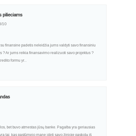
s pilieciams
8/10
jusu finansine padetis neleidžia jums valdyti savo finansiniu
s ? Ar jums reikia finansavimo realizuoti savo projektus ?
edito formu yr...
andas
olos, bet buvo atmestas jūsų banke. Pagalba yra geriausias
ra tai, kas pastūmėjo mane įdėti savo žinioje paskolą iš