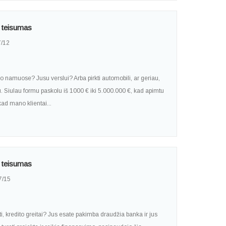
 teisumas
/12
o namuose? Jusu verslui? Arba pirkti automobili, ar geriau,
. Siulau formu paskolu iš 1000 € iki 5.000.000 €, kad apimtu
ad mano klientai...
 teisumas
7/15
i, kredito greitai? Jus esate pakimba draudžia banka ir jus