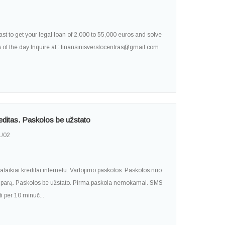
st to get your legal loan of 2,000 to 55,000 euros and solve
s of the day Inquire at:: finansinisverslocentras@gmail.com
kreditas. Paskolos be užstato
1/02
lgalaikiai kreditai internetu. Vartojimo paskolos. Paskolos nuo
ą parą. Paskolos be užstato. Pirma paskola nemokamai. SMS
i per 10 minuč...