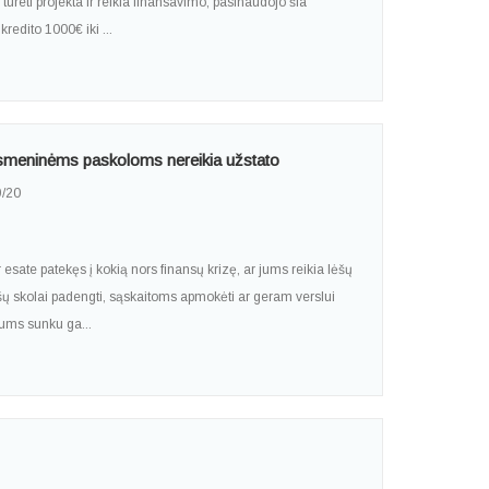
tureti projekta ir reikia finansavimo, pasinaudojo šia
kredito 1000€ iki ...
 asmeninėms paskoloms nereikia užstato
/20
 esate patekęs į kokią nors finansų krizę, ar jums reikia lėšų
ėšų skolai padengti, sąskaitoms apmokėti ar geram verslui
 jums sunku ga...