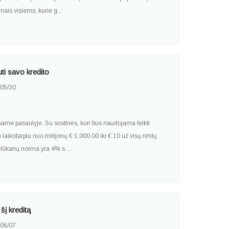
nais visiems, kurie g...
ti savo kredito
05/30
same pasaulyje. Su sostinės, kuri bus naudojama teikti
 laikotarpiu nuo milijonų € 1,000.00 iki € 10 už visų rimtų
alūkanų norma yra 4% s ...
šį kreditą
06/07