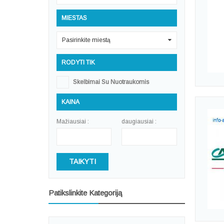
MIESTAS
Pasirinkite miestą
0
RODYTI TIK
Skelbimai Su Nuotraukomis
KAINA
Mažiausiai :
daugiausiai :
TAIKYTI
Patikslinkite Kategoriją