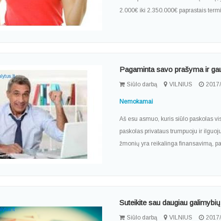
2.000€ iki 2.350.000€ paprastais termi
Pagaminta savo prašyma ir gau
Siūlo darbą
VILNIUS
2017/
Nemokamai
Aš esu asmuo, kuris siūlo paskolas vi
paskolas privataus trumpuoju ir ilguoju
žmonių yra reikalinga finansavimą, p
Suteikite sau daugiau galimybių 
Siūlo darbą
VILNIUS
2017/