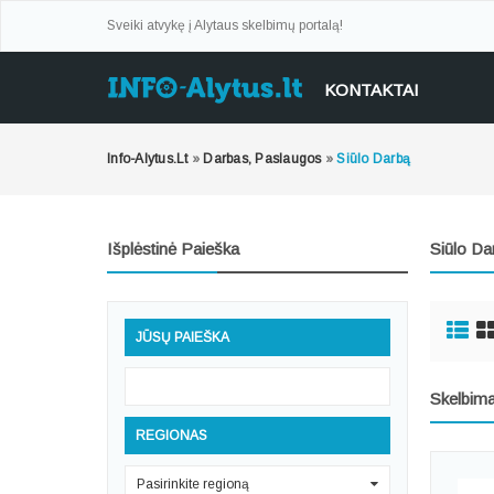
Sveiki atvykę į Alytaus skelbimų portalą!
KONTAKTAI
Info-Alytus.lt
»
Darbas, Paslaugos
»
Siūlo Darbą
Išplėstinė Paieška
Siūlo Da
JŪSŲ PAIEŠKA
Skelbima
REGIONAS
Pasirinkite regioną
0