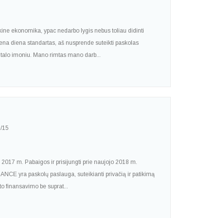
kine ekonomika, ypac nedarbo lygis nebus toliau didinti
na diena standartas, aš nusprende suteikti paskolas
alo imoniu. Mano rimtas mano darb...
/15
 2017 m. Pabaigos ir prisijungti prie naujojo 2018 m.
NCE yra paskolų paslauga, suteikianti privačią ir patikimą
to finansavimo be suprat...