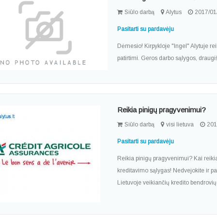
Siūlo darbą
Alytus
2017/01
Pasitarti su pardavėju
Dėmesio! Kirpykloje "Ingel" Alytuje re
patirtimi. Geros darbo sąlygos, draugi
Reikia pinigų pragyvenimui?
Siūlo darbą
visi lietuva
201
Pasitarti su pardavėju
Reikia pinigų pragyvenimui? Kai reikia
kreditavimo sąlygas! Nedvejokite ir pas
Lietuvoje veikiančių kredito bendrovių s