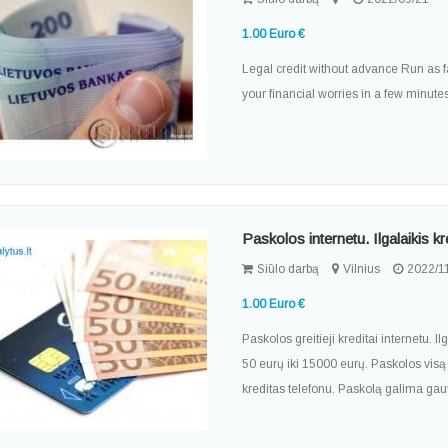
1.00 Euro €
Legal credit without advance Run as fa
your financial worries in a few minute
Paskolos internetu. Ilgalaikis 
Siūlo darbą
Vilnius
2022/1
1.00 Euro €
Paskolos greitieji kreditai internetu. I
50 eurų iki 15000 eurų. Paskolos vis
kreditas telefonu. Paskolą galima gaut