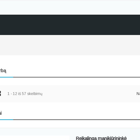
rbą
1 - 12 iš 57 skelbimų
Na
i
Reikalinga manikiūrininkė