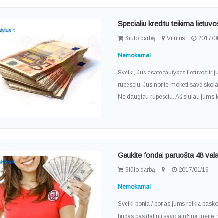
Specialiu kreditu teikima lietuvo
Siūlo darbą
Vilnius
2017/0
Nemokamai
Sveiki, Jus esate tautybes lietuvos ir 
rupesciu. Jus norite moketi savo skola
Ne daugiau rupesciu. Aš siulau jums kr
Gaukite fondai paruošta 48 val
Siūlo darbą
2017/01/16
Nemokamai
Sveiki ponia / ponas jums reikia pask
būdas pasidalinti savo amžiną meilę, y