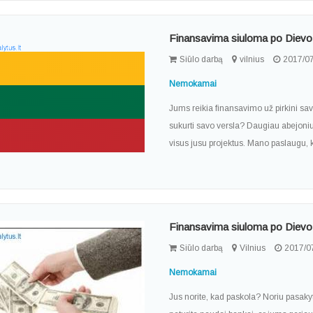
Finansavima siuloma po Dievo
Siūlo darbą
vilnius
2017/07
Nemokamai
Jums reikia finansavimo už pirkini sav
sukurti savo versla? Daugiau abejoniu
visus jusu projektus. Mano paslaugu, k
Finansavima siuloma po Dievo
Siūlo darbą
Vilnius
2017/0
Nemokamai
Jus norite, kad paskola? Noriu pasakyt