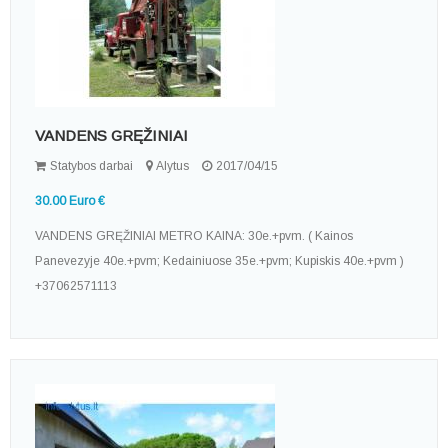
VANDENS GRĘŽINIAI
Statybos darbai
Alytus
2017/04/15
30.00 Euro €
VANDENS GRĘŽINIAI METRO KAINA: 30e.+pvm. ( Kainos
Panevezyje 40e.+pvm; Kedainiuose 35e.+pvm; Kupiskis 40e.+pvm )
+37062571113