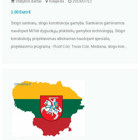
Statybos darbai
Klaipėda
2019/07/12
1.00 Euro €
Stogo santvarų, stogu konstrukcija gamyba. Santvaros gaminamos
naudojant MiTek dygiuotųjų plokštelių gamybos technologiją. Stogo
konstrukcijų projektavimas atliekamas naudojant specialią
projektavimo programą - Roof Con, Truss Con. Mediena, stogo kon...