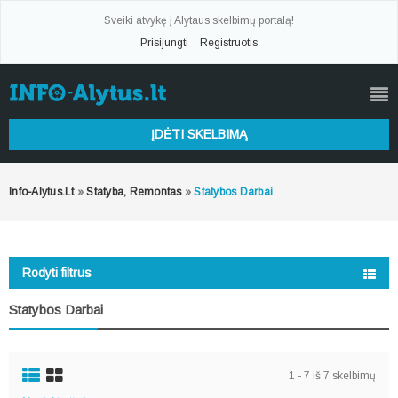
Sveiki atvykę į Alytaus skelbimų portalą!
Prisijungti
Registruotis
ĮDĖTI SKELBIMĄ
Info-Alytus.lt
»
Statyba, Remontas
»
Statybos Darbai
Rodyti filtrus
Statybos Darbai
1 - 7 iš 7 skelbimų