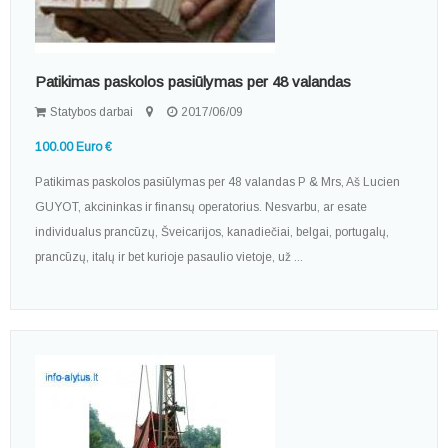
Patikimas paskolos pasiūlymas per 48 valandas
Statybos darbai
2017/06/09
100.00 Euro €
Patikimas paskolos pasiūlymas per 48 valandas P & Mrs, Aš Lucien
GUYOT, akcininkas ir finansų operatorius. Nesvarbu, ar esate
individualus prancūzų, Šveicarijos, kanadiečiai, belgai, portugalų,
prancūzų, italų ir bet kurioje pasaulio vietoje, už ...