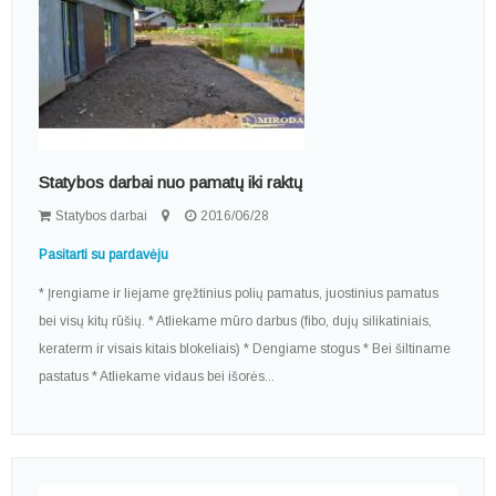
Statybos darbai nuo pamatų iki raktų
Statybos darbai
2016/06/28
Pasitarti su pardavėju
* Įrengiame ir liejame gręžtinius polių pamatus, juostinius pamatus
bei visų kitų rūšių. * Atliekame mūro darbus (fibo, dujų silikatiniais,
keraterm ir visais kitais blokeliais) * Dengiame stogus * Bei šiltiname
pastatus * Atliekame vidaus bei išorės...