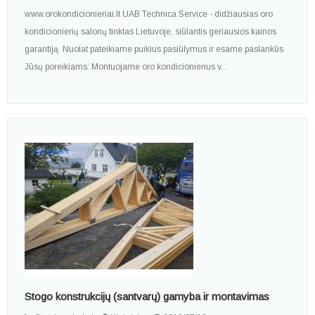
www.orokondicionieriai.lt UAB Technica Service - didžiausias oro
kondicionierių salonų tinklas Lietuvoje, siūlantis geriausios kainos
garantiją. Nuolat pateikiame puikius pasiūlymus ir esame paslankūs
Jūsų poreikiams: Montuojame oro kondicionierius v...
Stogo konstrukcijų (santvarų) gamyba ir montavimas