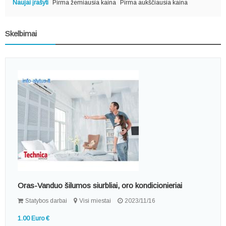
Naujai įrašyti
Pirma žemiausia kaina
Pirma aukščiausia kaina
Skelbimai
Oras-Vanduo šilumos siurbliai, oro kondicionieriai
Statybos darbai
Visi miestai
2023/11/16
1.00 Euro €