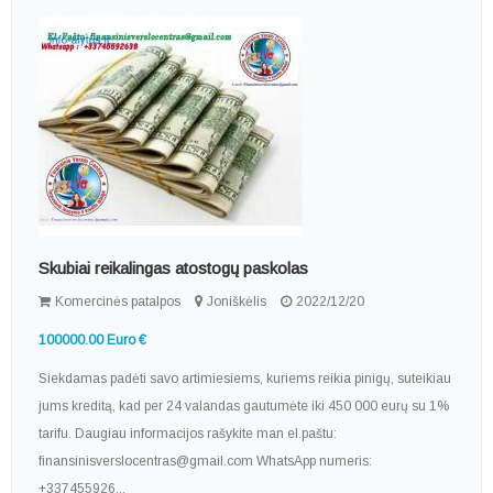
Skubiai reikalingas atostogų paskolas
Komercinės patalpos
Joniškėlis
2022/12/20
100000.00 Euro €
Siekdamas padėti savo artimiesiems, kuriems reikia pinigų, suteikiau
jums kreditą, kad per 24 valandas gautumėte iki 450 000 eurų su 1%
tarifu. Daugiau informacijos rašykite man el.paštu:
finansinisverslocentras@gmail.com WhatsApp numeris:
+337455926...