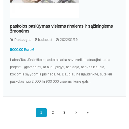
paskolos pasiūlymas visiems rimtiems ir sąžiningiems
žmonėms
Paslaugos
budapest
2022/01/19
5000.00 Euro €
Labas Tau Jūs ieškote paskolos arba savo veiklai atnaujinti, arba
projektui įgyvendinti, ar butui įsigyti, bet, deja, bankas klausia,
kokiomis sąlygomis jūs negalite. Daugiau nesijaudinkite, suteikiu
paskolas nuo 2 000 iki 900 000 visiems, kurie gali...
1
2
3
>
»