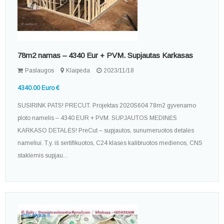
78m2 namas – 4340 Eur + PVM. Supjautas Karkasas
Paslaugos
Klaipėda
2023/11/18
4340.00 Euro €
SUSIRINK PATS! PRECUT. Projektas 2020S604 78m2 gyvenamo
ploto namelis – 4340 EUR + PVM. SUPJAUTOS MEDINĖS
KARKASO DETALĖS! PreCut – supjautos, sunumeruotos detalės
nameliui. T.y. iš sertifikuotos, C24 klasės kalibruotos medienos, CNS
staklėmis supjau...