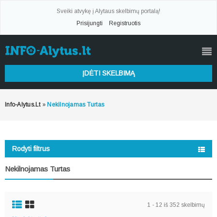
Sveiki atvykę į Alytaus skelbimų portalą!
Prisijungti
Registruotis
ĮDĖTI SKELBIMĄ
Info-Alytus.lt
»
Nekilnojamas Turtas
Rodyti filtrus
Nekilnojamas Turtas
1 - 12 iš 352 skelbimų