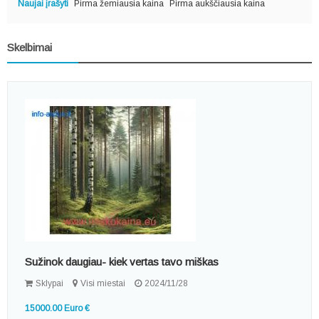
Naujai įrašyti
Pirma žemiausia kaina
Pirma aukščiausia kaina
Skelbimai
Sužinok daugiau- kiek vertas tavo miškas
Sklypai
Visi miestai
2024/11/28
15000.00 Euro €