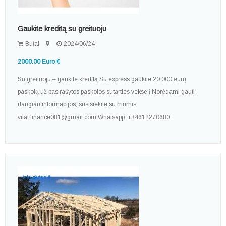
Gaukite kreditą su greituoju
Butai
2024/06/24
2000.00 Euro €
Su greituoju – gaukite kreditą Su express gaukite 20 000 eurų
paskolą už pasirašytos paskolos sutarties vekselį Norėdami gauti
daugiau informacijos, susisiekite su mumis:
vital.finance081@gmail.com Whatsapp: +34612270680