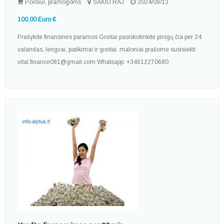
Poilsiui, pramogoms
ŠAKIU RAJ
2024/09/13
100.00 Euro €
Prašykite finansinės paramos Greitai pasiskolinkite pinigų čia per 24
valandas, lengvai, patikimai ir greitai. maloniai prašome susisiekti:
vital.finance081@gmail.com Whatsapp: +34612270680