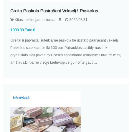
Greita Paskola Pasirašant Vekselį ! Paskolos
Kitas nekilnojamas turtas
2022/08/31
1000.00 Euro €
Greitai ir paprastai suteikiame paskolą be užstato pasirašant vekselį.
Paskolos suteikiamos iki 600 eur. Patrauklus pasiūlymas tiek
grynaisiais, tiek pavedimu.Paskolas teikiame asmenims nuo 25 metų
amžiaus.Dirbame visoje Lietuvoje.Jeigu norite gauti ...