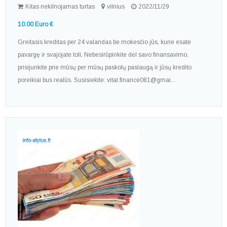
Kitas nekilnojamas turtas
vilnius
2022/11/29
10.00 Euro €
Greitasis kreditas per 24 valandas be mokesčio jūs, kurie esate
pavargę ir svajojate toli; Nebesirūpinkite dėl savo finansavimo,
prisijunkite prie mūsų per mūsų paskolų paslaugą ir jūsų kredito
poreikiai bus realūs. Susisiekite: vital.finance081@gmai...