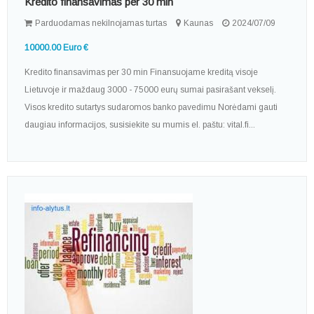
Kredito finansavimas per 30 min
Parduodamas nekilnojamas turtas
Kaunas
2024/07/09
10000.00 Euro €
Kredito finansavimas per 30 min Finansuojame kreditą visoje
Lietuvoje ir maždaug 3000 - 75000 eurų sumai pasirašant vekselį.
Visos kredito sutartys sudaromos banko pavedimu Norėdami gauti
daugiau informacijos, susisiekite su mumis el. paštu: vital.fi...