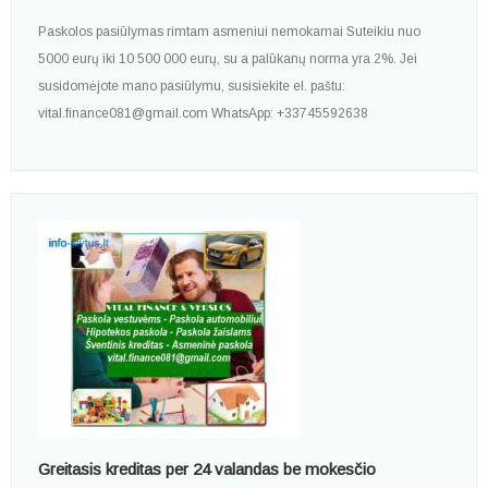
Paskolos pasiūlymas rimtam asmeniui nemokamai Suteikiu nuo
5000 eurų iki 10 500 000 eurų, su a palūkanų norma yra 2%. Jei
susidomėjote mano pasiūlymu, susisiekite el. paštu:
vital.finance081@gmail.com WhatsApp: +33745592638
Greitasis kreditas per 24 valandas be mokesčio