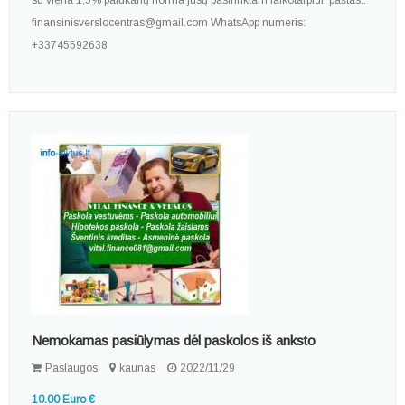
su viena 1,5% palūkanų norma jūsų pasirinktam laikotarpiui. paštas::
finansinisverslocentras@gmail.com WhatsApp numeris:
+33745592638
Nemokamas pasiūlymas dėl paskolos iš anksto
Paslaugos
kaunas
2022/11/29
10.00 Euro €