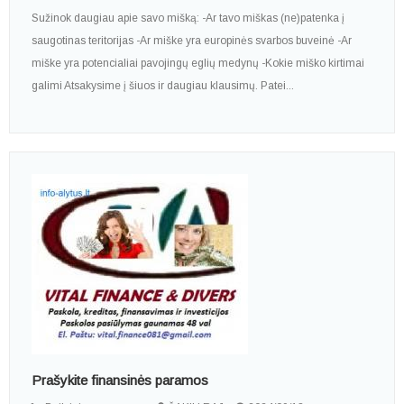
Sužinok daugiau apie savo mišką: -Ar tavo miškas (ne)patenka į
saugotinas teritorijas -Ar miške yra europinės svarbos buveinė -Ar
miške yra potencialiai pavojingų eglių medynų -Kokie miško kirtimai
galimi Atsakysime į šiuos ir daugiau klausimų. Patei...
Prašykite finansinės paramos