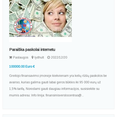
Paraiška paskolai internetu
Paslaugos
lydhult
2022/12/20
100000.00 Euro €
Greitojo finansavimo įmonėje kiekvienam yra kelių rūšių paskolos be
avanso, kurias galima gauti labai geros būklės iki 95 000 eurų už
1,5% tarifą. Norėdami gauti daugiau informacijos, susisiekite su
mumis adresu: Info linija: finansinisverslocentras@...