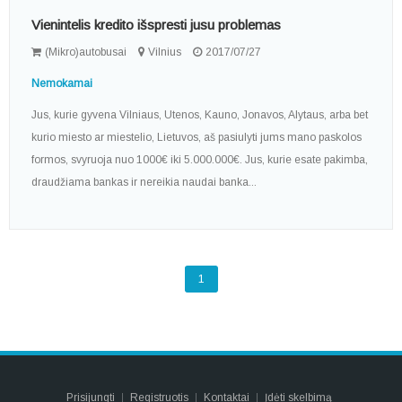
Vienintelis kredito išspresti jusu problemas
(Mikro)autobusai
Vilnius
2017/07/27
Nemokamai
Jus, kurie gyvena Vilniaus, Utenos, Kauno, Jonavos, Alytaus, arba bet
kurio miesto ar miestelio, Lietuvos, aš pasiulyti jums mano paskolos
formos, svyruoja nuo 1000€ iki 5.000.000€. Jus, kurie esate pakimba,
draudžiama bankas ir nereikia naudai banka...
1
Prisijungti
Registruotis
Kontaktai
Įdėti skelbimą