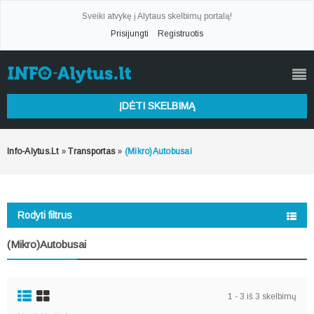
Sveiki atvykę į Alytaus skelbimų portalą!
Prisijungti
Registruotis
ĮDĖTI SKELBIMĄ
Info-Alytus.lt
»
Transportas
»
(Mikro)autobusai
Rodyti filtrus
(Mikro)autobusai
1 - 3 iš 3 skelbimų