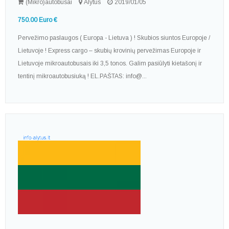
(Mikro)autobusai
Alytus
2019/01/05
750.00 Euro €
Pervežimo paslaugos ( Europa - Lietuva ) ! Skubios siuntos Europoje /
Lietuvoje ! Express cargo – skubių krovinių pervežimas Europoje ir
Lietuvoje mikroautobusais iki 3,5 tonos. Galim pasiūlyti kietašonį ir
tentinį mikroautobusiuką ! EL.PAŠTAS: info@...