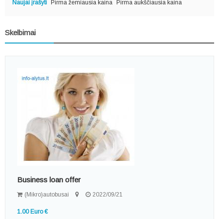
Naujai įrašyti
Pirma žemiausia kaina
Pirma aukščiausia kaina
Skelbimai
Business loan offer
(Mikro)autobusai
2022/09/21
1.00 Euro €